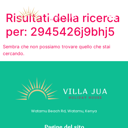
Risultati della ricerca
per:
2945426j9bhj5
Sembra che non possiamo trovare quello che stai
cercando.
Watamu Beach Rd, Watamu, Kenya
Pagine del sito